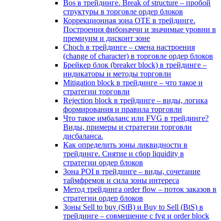
Bos в трейдинге. Break of structure – пробой
структуры в торговле ордер блоков
Коррекционная зона OTE в трейдинге.
Построения фибоначчи и значимые уровни в
премиуим и дисконт зоне
Choch в трейдинге – смена настроения
(change of character) в торговле ордер блоков
Брейкер блок (breaker block) в трейдинге –
индикаторы и методы торговли
Mitigation block в трейдинге – что такое и
стратегии торговли
Rejection block в трейдинге – виды, логика
формирования и правила торговли
Что такое имбаланс или FVG в трейдинге?
Виды, примеры и стратегии торговли
дисбаланса.
Как определить зоны ликвидности в
трейдинге. Снятие и сбор liquidity в
стратегии ордер блоков
Зона POI в трейдинге – виды, сочетание
таймфремов и сила зоны интереса
Метод трейдинга order flow – поток заказов в
стратегии ордер блоков
Зоны Sell to buy (StB) и Buy to Sell (BtS) в
трейдинге – совмещение с fvg и order block