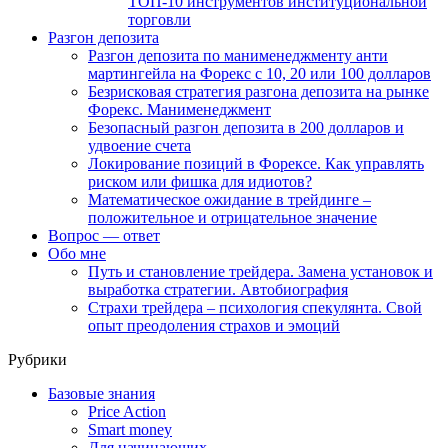
ТОП-10 инструментов институциональной
торговли
Разгон депозита
Разгон депозита по манименеджменту анти
мартингейла на Форекс с 10, 20 или 100 долларов
Безрисковая стратегия разгона депозита на рынке
Форекс. Манименеджмент
Безопасный разгон депозита в 200 долларов и
удвоение счета
Локирование позиций в Форексе. Как управлять
риском или фишка для идиотов?
Математическое ожидание в трейдинге –
положительное и отрицательное значение
Вопрос — ответ
Обо мне
Путь и становление трейдера. Замена установок и
выработка стратегии. Автобиография
Страхи трейдера – психология спекулянта. Свой
опыт преодоления страхов и эмоций
Рубрики
Базовые знания
Price Action
Smart money
Для начинающих