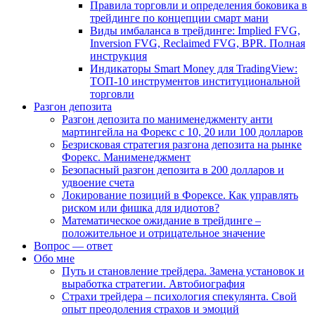
Правила торговли и определения боковика в
трейдинге по концепции смарт мани
Виды имбаланса в трейдинге: Implied FVG,
Inversion FVG, Reclaimed FVG, BPR. Полная
инструкция
Индикаторы Smart Money для TradingView:
ТОП-10 инструментов институциональной
торговли
Разгон депозита
Разгон депозита по манименеджменту анти
мартингейла на Форекс с 10, 20 или 100 долларов
Безрисковая стратегия разгона депозита на рынке
Форекс. Манименеджмент
Безопасный разгон депозита в 200 долларов и
удвоение счета
Локирование позиций в Форексе. Как управлять
риском или фишка для идиотов?
Математическое ожидание в трейдинге –
положительное и отрицательное значение
Вопрос — ответ
Обо мне
Путь и становление трейдера. Замена установок и
выработка стратегии. Автобиография
Страхи трейдера – психология спекулянта. Свой
опыт преодоления страхов и эмоций