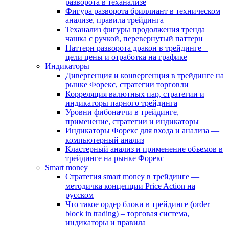
разворота в теханализе
Фигура разворота бриллиант в техническом
анализе, правила трейдинга
Теханализ фигуры продолжения тренда
чашка с ручкой, перевернутый паттерн
Паттерн разворота дракон в трейдинге –
цели цены и отработка на графике
Индикаторы
Дивергенция и конвергенция в трейдинге на
рынке Форекс, стратегии торговли
Корреляция валютных пар, стратегии и
индикаторы парного трейдинга
Уровни фибоначчи в трейдинге,
применение, стратегии и индикаторы
Индикаторы Форекс для входа и анализа —
компьютерный анализ
Кластерный анализ и применение объемов в
трейдинге на рынке Форекс
Smart money
Стратегия smart money в трейдинге —
методичка концепции Price Action на
русском
Что такое ордер блоки в трейдинге (order
block in trading) – торговая система,
индикаторы и правила