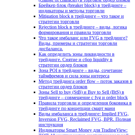
Брейкер блок (breaker block) в трейдинге –
индикаторы и методы торговли
Mitigation block в трейдинге – что такое и
стратегии торговли
Rejection block в трейдинге – виды, логика
формирования и правила торговли
Что такое имбаланс или FVG в трейдинге?
Виды, примеры и стратегии торговли
дисбаланса.
Как определить зоны ликвидности в
трейдинге. Снятие и сбор liquidity в
стратегии ордер блоков
Зона POI в трейдинге – виды, сочетание
таймфремов и сила зоны интереса
Метод трейдинга order flow – поток заказов в
стратегии ордер блоков
Зоны Sell to buy (StB) и Buy to Sell (BtS) в
трейдинге – совмещение с fvg и order block
Правила торговли и определения боковика в
трейдинге по концепции смарт мани
Виды имбаланса в трейдинге: Implied FVG,
Inversion FVG, Reclaimed FVG, BPR. Полная
инструкция
Индикаторы Smart Money для TradingView: