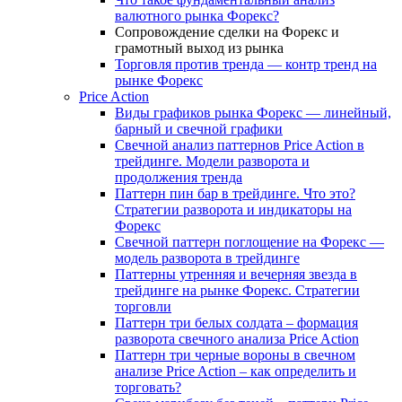
валютного рынка Форекс?
Сопровождение сделки на Форекс и
грамотный выход из рынка
Торговля против тренда — контр тренд на
рынке Форекс
Price Action
Виды графиков рынка Форекс — линейный,
барный и свечной графики
Свечной анализ паттернов Price Action в
трейдинге. Модели разворота и
продолжения тренда
Паттерн пин бар в трейдинге. Что это?
Стратегии разворота и индикаторы на
Форекс
Свечной паттерн поглощение на Форекс —
модель разворота в трейдинге
Паттерны утренняя и вечерняя звезда в
трейдинге на рынке Форекс. Стратегии
торговли
Паттерн три белых солдата – формация
разворота свечного анализа Price Action
Паттерн три черные вороны в свечном
анализе Price Action – как определить и
торговать?