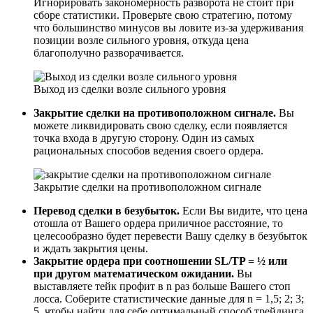
Игнорировать закономерность разворота не стоит при
сборе статистики. Проверьте свою стратегию, потому
что большинство минусов вы ловите из-за удерживания
позиции возле сильного уровня, откуда цена
благополучно разворачивается.
Выход из сделки возле сильного уровня
Закрытие сделки на противоположном сигнале.
Вы
можете ликвидировать свою сделку, если появляется
точка входа в другую сторону. Один из самых
рациональных способов ведения своего ордера.
Закрытие сделки на противоположном сигнале
Перевод сделки в безубыток.
Если Вы видите, что цена
отошла от Вашего ордера приличное расстояние, то
целесообразно будет перевести Вашу сделку в безубыток
и ждать закрытия цены.
Закрытие ордера при соотношении SL/TP = ½ или
при другом математическом ожидании.
Вы
выставляете тейк профит в n раз больше Вашего стоп
лосса. Соберите статистические данные для n = 1,5; 2; 3;
5, чтобы найти для себе оптимальный способ трейдинга.