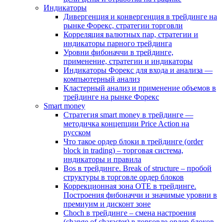
Индикаторы
Дивергенция и конвергенция в трейдинге на
рынке Форекс, стратегии торговли
Корреляция валютных пар, стратегии и
индикаторы парного трейдинга
Уровни фибоначчи в трейдинге,
применение, стратегии и индикаторы
Индикаторы Форекс для входа и анализа —
компьютерный анализ
Кластерный анализ и применение объемов в
трейдинге на рынке Форекс
Smart money
Стратегия smart money в трейдинге —
методичка концепции Price Action на
русском
Что такое ордер блоки в трейдинге (order
block in trading) – торговая система,
индикаторы и правила
Bos в трейдинге. Break of structure – пробой
структуры в торговле ордер блоков
Коррекционная зона OTE в трейдинге.
Построения фибоначчи и значимые уровни в
премиуим и дисконт зоне
Choch в трейдинге – смена настроения
(change of character) в торговле ордер блоков