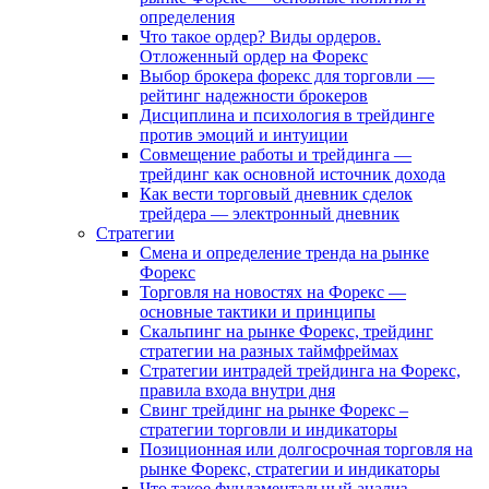
определения
Что такое ордер? Виды ордеров.
Отложенный ордер на Форекс
Выбор брокера форекс для торговли —
рейтинг надежности брокеров
Дисциплина и психология в трейдинге
против эмоций и интуиции
Совмещение работы и трейдинга —
трейдинг как основной источник дохода
Как вести торговый дневник сделок
трейдера — электронный дневник
Стратегии
Смена и определение тренда на рынке
Форекс
Торговля на новостях на Форекс —
основные тактики и принципы
Скальпинг на рынке Форекс, трейдинг
стратегии на разных таймфреймах
Стратегии интрадей трейдинга на Форекс,
правила входа внутри дня
Свинг трейдинг на рынке Форекс –
стратегии торговли и индикаторы
Позиционная или долгосрочная торговля на
рынке Форекс, стратегии и индикаторы
Что такое фундаментальный анализ