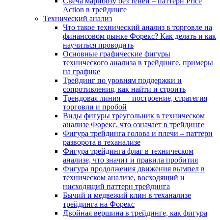
Свеча марибозу без теней – паттерн Price
Action в трейдинге
Технический анализ
Что такое технический анализ в торговле на
финансовом рынке Форекс? Как делать и как
научиться проводить
Основные графические фигуры
технического анализа в трейдинге, примеры
на графике
Трейдинг по уровням поддержки и
сопротивления, как найти и строить
Трендовая линия — построение, стратегия
торговли и пробой
Виды фигуры треугольник в техническом
анализе Форекс, что означает в трейдинге
Фигура трейдинга голова и плечи – паттерн
разворота в теханализе
Фигура трейдинга флаг в техническом
анализе, что значит и правила пробития
Фигура продолжения движения вымпел в
техническом анализе, восходящий и
нисходящий паттерн трейдинга
Бычий и медвежий клин в теханализе
трейдинга на Форекс
Двойная вершина в трейдинге, как фигура