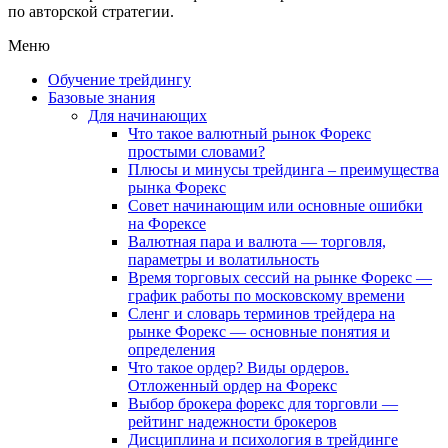
по авторской стратегии.
Меню
Обучение трейдингу
Базовые знания
Для начинающих
Что такое валютный рынок Форекс
простыми словами?
Плюсы и минусы трейдинга – преимущества
рынка Форекс
Совет начинающим или основные ошибки
на Форексе
Валютная пара и валюта — торговля,
параметры и волатильность
Время торговых сессий на рынке Форекс —
график работы по московскому времени
Сленг и словарь терминов трейдера на
рынке Форекс — основные понятия и
определения
Что такое ордер? Виды ордеров.
Отложенный ордер на Форекс
Выбор брокера форекс для торговли —
рейтинг надежности брокеров
Дисциплина и психология в трейдинге