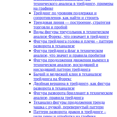
технического анализа в трейдинге, примеры
на графике
Трейдинг по уровням поддержки и
сопротивления, как найти и строить
Трендовая линия — построение, стратегия
торговли и пробой
Виды фигуры треугольник в техническом
анализе Форекс, что означает в трейдинге
Фигура трейдинга голова и плечи – паттерн
разворота в теханализе
Фигура трейдинга флаг в техническом
анализе, что значит и правила пробития
Фигура продолжения движения вымпел в
техническом анализе, восходящий и
нисходящий паттерн трейдинга
Бычий и медвежий клин в теханализе
трейдинга на Форекс
Двойная вершина в трейдинге, как фигура
разворота в теханализе
Фигура разворота бриллиант в техническом
анализе, правила трейдинга
Теханализ фигуры продолжения тренда
чашка с ручкой, перевернутый паттерн
Паттерн разворота дракон в трейдинге –
цели цены и отработка на графике