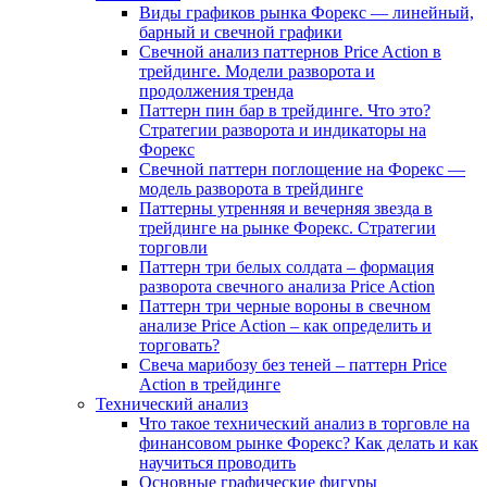
Виды графиков рынка Форекс — линейный,
барный и свечной графики
Свечной анализ паттернов Price Action в
трейдинге. Модели разворота и
продолжения тренда
Паттерн пин бар в трейдинге. Что это?
Стратегии разворота и индикаторы на
Форекс
Свечной паттерн поглощение на Форекс —
модель разворота в трейдинге
Паттерны утренняя и вечерняя звезда в
трейдинге на рынке Форекс. Стратегии
торговли
Паттерн три белых солдата – формация
разворота свечного анализа Price Action
Паттерн три черные вороны в свечном
анализе Price Action – как определить и
торговать?
Свеча марибозу без теней – паттерн Price
Action в трейдинге
Технический анализ
Что такое технический анализ в торговле на
финансовом рынке Форекс? Как делать и как
научиться проводить
Основные графические фигуры