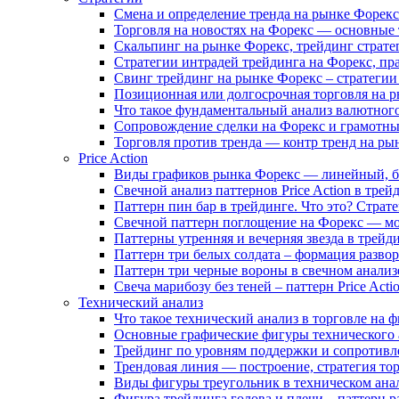
Смена и определение тренда на рынке Форекс
Торговля на новостях на Форекс — основные
Скальпинг на рынке Форекс, трейдинг страте
Стратегии интрадей трейдинга на Форекс, пр
Свинг трейдинг на рынке Форекс – стратегии
Позиционная или долгосрочная торговля на р
Что такое фундаментальный анализ валютног
Сопровождение сделки на Форекс и грамотны
Торговля против тренда — контр тренд на ры
Price Action
Виды графиков рынка Форекс — линейный, б
Свечной анализ паттернов Price Action в тре
Паттерн пин бар в трейдинге. Что это? Страт
Свечной паттерн поглощение на Форекс — мод
Паттерны утренняя и вечерняя звезда в трейд
Паттерн три белых солдата – формация разворо
Паттерн три черные вороны в свечном анализе 
Свеча марибозу без теней – паттерн Price Acti
Технический анализ
Что такое технический анализ в торговле на 
Основные графические фигуры технического а
Трейдинг по уровням поддержки и сопротивле
Трендовая линия — построение, стратегия то
Виды фигуры треугольник в техническом анал
Фигура трейдинга голова и плечи – паттерн р