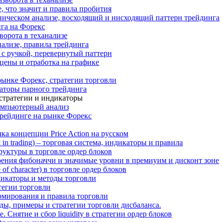
, что значит и правила пробития
ическом анализе, восходящий и нисходящий паттерн трейдинга
га на Форекс
ворота в теханализе
нализе, правила трейдинга
с ручкой, перевернутый паттерн
 цены и отработка на графике
рынке Форекс, стратегии торговли
аторы парного трейдинга
стратегии и индикаторы
омпьютерный анализ
трейдинге на рынке Форекс
ка концепции Price Action на русском
k in trading) – торговая система, индикаторы и правила
структуры в торговле ордер блоков
оения фибоначчи и значимые уровни в премиуим и дисконт зоне
of character) в торговле ордер блоков
ндикаторы и методы торговли
атегии торговли
ормирования и правила торговли
ды, примеры и стратегии торговли дисбаланса.
 Снятие и сбор liquidity в стратегии ордер блоков