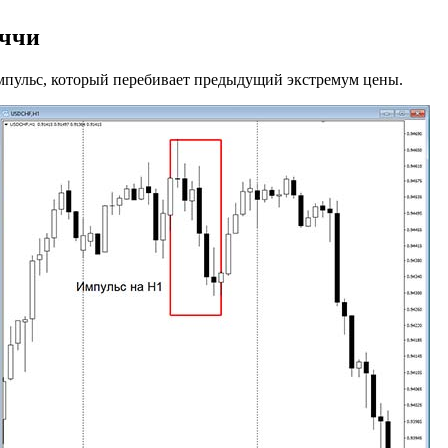
аччи
мпульс, который перебивает предыдущий экстремум цены.