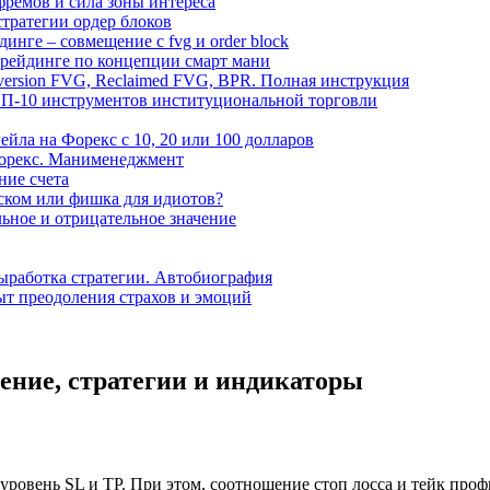
фремов и сила зоны интереса
 стратегии ордер блоков
ейдинге – совмещение с fvg и order block
трейдинге по концепции смарт мани
nversion FVG, Reclaimed FVG, BPR. Полная инструкция
ОП-10 инструментов институциональной торговли
йла на Форекс с 10, 20 или 100 долларов
 Форекс. Манименеджмент
ние счета
ском или фишка для идиотов?
ьное и отрицательное значение
выработка стратегии. Автобиография
ыт преодоления страхов и эмоций
ение, стратегии и индикаторы
овень SL и TP. При этом, соотношение стоп лосса и тейк профит