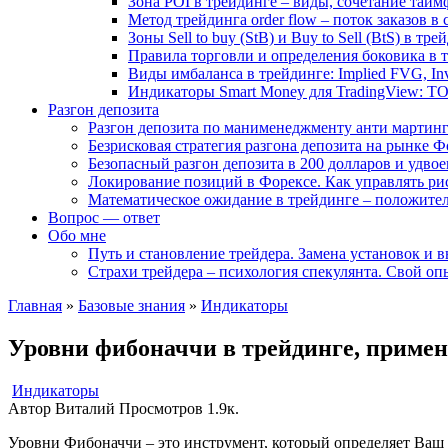
Зона POI в трейдинге – виды, сочетание тайм
Метод трейдинга order flow – поток заказов в
Зоны Sell to buy (StB) и Buy to Sell (BtS) в тр
Правила торговли и определения боковика в 
Виды имбаланса в трейдинге: Implied FVG, I
Индикаторы Smart Money для TradingView: Т
Разгон депозита
Разгон депозита по манименеджменту анти мартинге
Безрисковая стратегия разгона депозита на рынке
Безопасный разгон депозита в 200 долларов и удвое
Локирование позиций в Форексе. Как управлять ри
Математическое ожидание в трейдинге – положител
Вопрос — ответ
Обо мне
Путь и становление трейдера. Замена установок и 
Страхи трейдера – психология спекулянта. Свой оп
Главная
»
Базовые знания
»
Индикаторы
Уровни фибоначчи в трейдинге, примен
Индикаторы
Автор
Виталий
Просмотров
1.9к.
Уровни Фибоначчи – это инструмент, который определяет Ваш ур