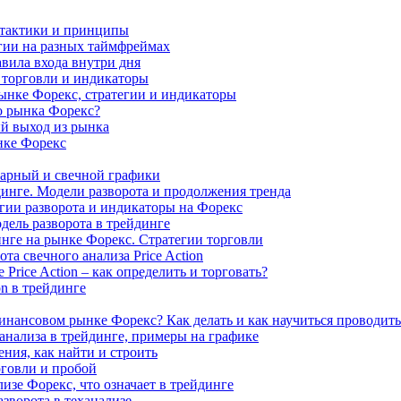
 тактики и принципы
гии на разных таймфреймах
авила входа внутри дня
 торговли и индикаторы
ынке Форекс, стратегии и индикаторы
о рынка Форекс?
й выход из рынка
нке Форекс
арный и свечной графики
йдинге. Модели разворота и продолжения тренда
егии разворота и индикаторы на Форекс
ель разворота в трейдинге
инге на рынке Форекс. Стратегии торговли
та свечного анализа Price Action
Price Action – как определить и торговать?
on в трейдинге
финансовом рынке Форекс? Как делать и как научиться проводить
нализа в трейдинге, примеры на графике
ния, как найти и строить
рговли и пробой
изе Форекс, что означает в трейдинге
азворота в теханализе