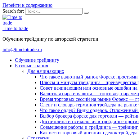
Перейти к содержанию
Search for:
Time to trade
Обучение трейдингу по авторской стратегии
info@timetotrade.ru
Обучение трейдингу
Базовые знания
Для начинающих
Что такое валютный рынок Форекс простыми
Плюсы и минусы трейдинга – преимущества 
Совет начинающим или основные ошибки на
Валютная пара и валюта — торговля, парамет
Время торговых сессий на рынке Форекс — г
Сленг и словарь терминов трейдера на рынке
Что такое ордер? Виды ордеров. Отложенный 
Выбор брокера форекс для торговли — рейти
Дисциплина и психология в трейдинге проти
Совмещение работы и трейдинга — трейдинг 
Как вести торговый дневник сделок трейдер
Стратегии