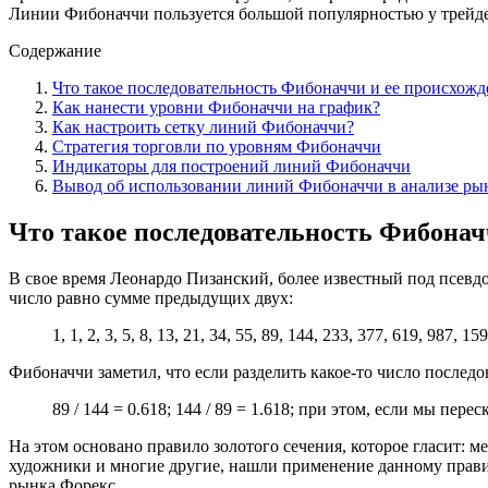
Линии Фибоначчи пользуется большой популярностью у трейд
Содержание
Что такое последовательность Фибоначчи и ее происхожд
Как нанести уровни Фибоначчи на график?
Как настроить сетку линий Фибоначчи?
Стратегия торговли по уровням Фибоначчи
Индикаторы для построений линий Фибоначчи
Вывод об использовании линий Фибоначчи в анализе ры
Что такое последовательность Фибонач
В свое время Леонардо Пизанский, более известный под псевд
число равно сумме предыдущих двух:
1, 1, 2, 3, 5, 8, 13, 21, 34, 55, 89, 144, 233, 377, 619, 987, 159
Фибоначчи заметил, что если разделить какое-то число последов
89 / 144 = 0.618; 144 / 89 = 1.618; при этом, если мы перес
На этом основано правило золотого сечения, которое гласит: м
художники и многие другие, нашли применение данному правилу
рынка Форекс.