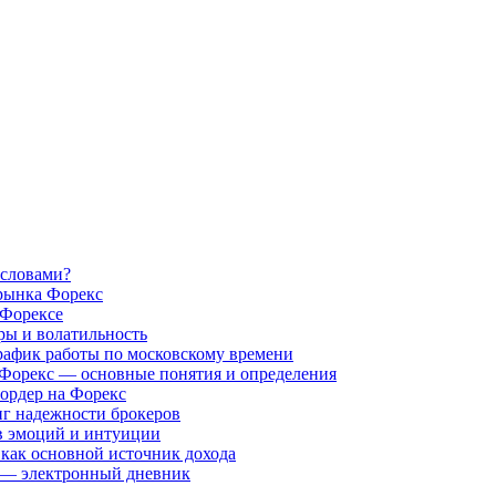
 словами?
рынка Форекс
 Форексе
ры и волатильность
рафик работы по московскому времени
 Форекс — основные понятия и определения
ордер на Форекс
нг надежности брокеров
в эмоций и интуиции
как основной источник дохода
а — электронный дневник