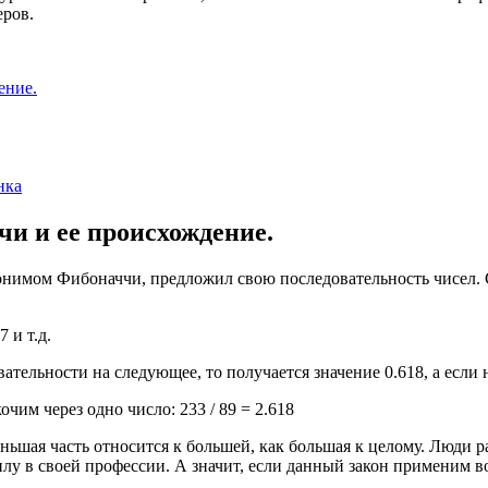
еров.
ение.
нка
чи и ее происхождение.
онимом Фибоначчи, предложил свою последовательность чисел. 
7 и т.д.
ательности на следующее, то получается значение 0.618, а если н
кочим через одно число: 233 / 89 = 2.618
еньшая часть относится к большей, как большая к целому. Люди р
 в своей профессии. А значит, если данный закон применим во 