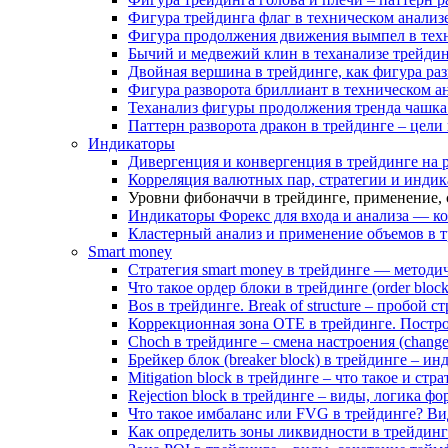
Фигура трейдинга флаг в техническом анализе
Фигура продолжения движения вымпел в техн
Бычий и медвежий клин в теханализе трейдин
Двойная вершина в трейдинге, как фигура раз
Фигура разворота бриллиант в техническом а
Теханализ фигуры продолжения тренда чашка 
Паттерн разворота дракон в трейдинге – цели
Индикаторы
Дивергенция и конвергенция в трейдинге на 
Корреляция валютных пар, стратегии и индик
Уровни фибоначчи в трейдинге, применение, 
Индикаторы Форекс для входа и анализа — к
Кластерный анализ и применение объемов в 
Smart money
Стратегия smart money в трейдинге — методич
Что такое ордер блоки в трейдинге (order bloc
Bos в трейдинге. Break of structure – пробой 
Коррекционная зона OTE в трейдинге. Постр
Choch в трейдинге – смена настроения (change 
Брейкер блок (breaker block) в трейдинге – и
Mitigation block в трейдинге – что такое и стр
Rejection block в трейдинге – виды, логика ф
Что такое имбаланс или FVG в трейдинге? Ви
Как определить зоны ликвидности в трейдинге.