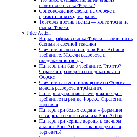
валютного рынка Форекс?
Сопровождение сделки на Форекс и
грамотный выход из рынка
Торговля против тренда — контр тренд на
рынке Форекс
Price Action
Виды графиков рынка Форекс — линейный,
барный и свечной графики
Свечной анализ паттернов Price Action в
трейдинге. Модели разворота и
продолжения тренда
Паттерн пин бар в трейдинге. Что это?
Стратегии разворота и индикаторы на
Форекс
Свечной паттерн поглощение на Форекс —
модель разворота в трейдинге
Паттерны утренняя и вечерняя звезда в
трейдинге на рынке Форекс. Стратегии
торговли
Паттерн три белых солдата – формация
разворота свечного анализа Price Action
Паттерн три черные вороны в свечном
анализе Price Action – как определить и
торговать?