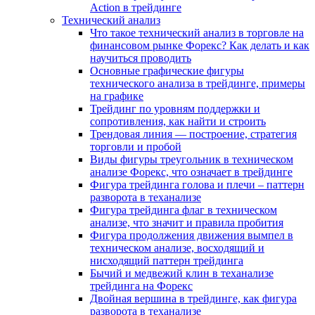
Action в трейдинге
Технический анализ
Что такое технический анализ в торговле на
финансовом рынке Форекс? Как делать и как
научиться проводить
Основные графические фигуры
технического анализа в трейдинге, примеры
на графике
Трейдинг по уровням поддержки и
сопротивления, как найти и строить
Трендовая линия — построение, стратегия
торговли и пробой
Виды фигуры треугольник в техническом
анализе Форекс, что означает в трейдинге
Фигура трейдинга голова и плечи – паттерн
разворота в теханализе
Фигура трейдинга флаг в техническом
анализе, что значит и правила пробития
Фигура продолжения движения вымпел в
техническом анализе, восходящий и
нисходящий паттерн трейдинга
Бычий и медвежий клин в теханализе
трейдинга на Форекс
Двойная вершина в трейдинге, как фигура
разворота в теханализе