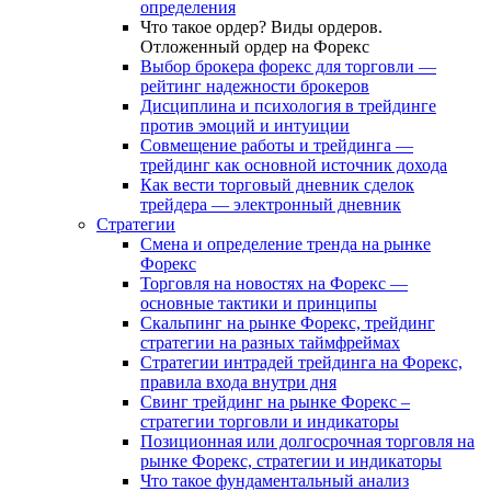
определения
Что такое ордер? Виды ордеров.
Отложенный ордер на Форекс
Выбор брокера форекс для торговли —
рейтинг надежности брокеров
Дисциплина и психология в трейдинге
против эмоций и интуиции
Совмещение работы и трейдинга —
трейдинг как основной источник дохода
Как вести торговый дневник сделок
трейдера — электронный дневник
Стратегии
Смена и определение тренда на рынке
Форекс
Торговля на новостях на Форекс —
основные тактики и принципы
Скальпинг на рынке Форекс, трейдинг
стратегии на разных таймфреймах
Стратегии интрадей трейдинга на Форекс,
правила входа внутри дня
Свинг трейдинг на рынке Форекс –
стратегии торговли и индикаторы
Позиционная или долгосрочная торговля на
рынке Форекс, стратегии и индикаторы
Что такое фундаментальный анализ