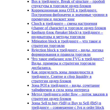
Bos в трейдинге. Break of structure – пробой
структуры в торговле ордер блоков
Коррекционная зона OTE в трейдинге.
Построения фибоначчи и значимые уровни в
премиуим и дисконт зоне
Choch в трейдинге – смена настроения
(change of character) в торговле ордер блоков
Брейкер блок (breaker block) в трейдинге –
индикаторы и методы торговли
Mitigation block в трейдинге – что такое и
стратегии торговли
Rejection block в трейдинге – виды, логика
формирования и правила торговли
Что такое имбаланс или FVG в трейдинге?
Виды, примеры и стратегии торговли
дисбаланса.
Как определить зоны ликвидности в
трейдинге. Снятие и сбор liquidity в
стратегии ордер блоков
Зона POI в трейдинге – виды, сочетание
таймфремов и сила зоны интереса
Метод трейдинга order flow – поток заказов в
стратегии ордер блоков
Зоны Sell to buy (StB) и Buy to Sell (BtS) в
трейдинге – совмещение с fvg и order block