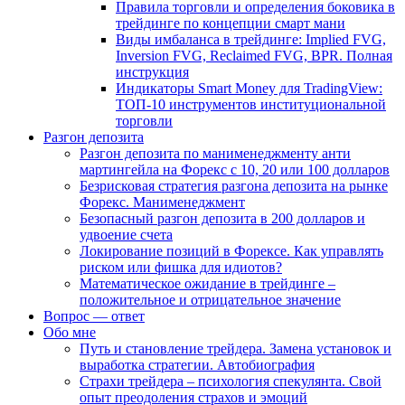
Правила торговли и определения боковика в
трейдинге по концепции смарт мани
Виды имбаланса в трейдинге: Implied FVG,
Inversion FVG, Reclaimed FVG, BPR. Полная
инструкция
Индикаторы Smart Money для TradingView:
ТОП-10 инструментов институциональной
торговли
Разгон депозита
Разгон депозита по манименеджменту анти
мартингейла на Форекс с 10, 20 или 100 долларов
Безрисковая стратегия разгона депозита на рынке
Форекс. Манименеджмент
Безопасный разгон депозита в 200 долларов и
удвоение счета
Локирование позиций в Форексе. Как управлять
риском или фишка для идиотов?
Математическое ожидание в трейдинге –
положительное и отрицательное значение
Вопрос — ответ
Обо мне
Путь и становление трейдера. Замена установок и
выработка стратегии. Автобиография
Страхи трейдера – психология спекулянта. Свой
опыт преодоления страхов и эмоций