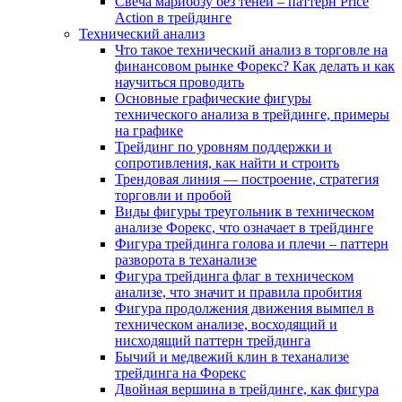
Свеча марибозу без теней – паттерн Price
Action в трейдинге
Технический анализ
Что такое технический анализ в торговле на
финансовом рынке Форекс? Как делать и как
научиться проводить
Основные графические фигуры
технического анализа в трейдинге, примеры
на графике
Трейдинг по уровням поддержки и
сопротивления, как найти и строить
Трендовая линия — построение, стратегия
торговли и пробой
Виды фигуры треугольник в техническом
анализе Форекс, что означает в трейдинге
Фигура трейдинга голова и плечи – паттерн
разворота в теханализе
Фигура трейдинга флаг в техническом
анализе, что значит и правила пробития
Фигура продолжения движения вымпел в
техническом анализе, восходящий и
нисходящий паттерн трейдинга
Бычий и медвежий клин в теханализе
трейдинга на Форекс
Двойная вершина в трейдинге, как фигура