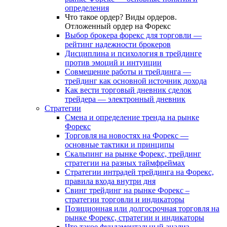
определения
Что такое ордер? Виды ордеров.
Отложенный ордер на Форекс
Выбор брокера форекс для торговли —
рейтинг надежности брокеров
Дисциплина и психология в трейдинге
против эмоций и интуиции
Совмещение работы и трейдинга —
трейдинг как основной источник дохода
Как вести торговый дневник сделок
трейдера — электронный дневник
Стратегии
Смена и определение тренда на рынке
Форекс
Торговля на новостях на Форекс —
основные тактики и принципы
Скальпинг на рынке Форекс, трейдинг
стратегии на разных таймфреймах
Стратегии интрадей трейдинга на Форекс,
правила входа внутри дня
Свинг трейдинг на рынке Форекс –
стратегии торговли и индикаторы
Позиционная или долгосрочная торговля на
рынке Форекс, стратегии и индикаторы
Что такое фундаментальный анализ