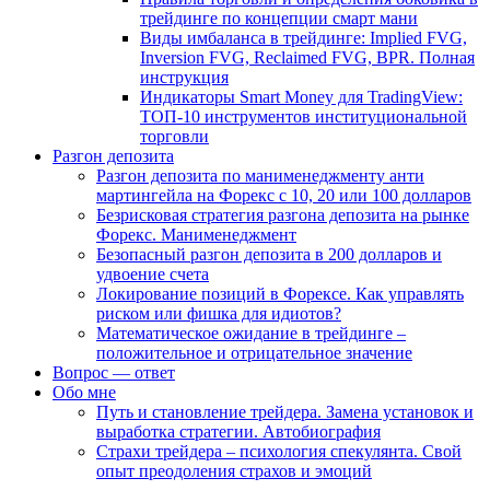
трейдинге по концепции смарт мани
Виды имбаланса в трейдинге: Implied FVG,
Inversion FVG, Reclaimed FVG, BPR. Полная
инструкция
Индикаторы Smart Money для TradingView:
ТОП-10 инструментов институциональной
торговли
Разгон депозита
Разгон депозита по манименеджменту анти
мартингейла на Форекс с 10, 20 или 100 долларов
Безрисковая стратегия разгона депозита на рынке
Форекс. Манименеджмент
Безопасный разгон депозита в 200 долларов и
удвоение счета
Локирование позиций в Форексе. Как управлять
риском или фишка для идиотов?
Математическое ожидание в трейдинге –
положительное и отрицательное значение
Вопрос — ответ
Обо мне
Путь и становление трейдера. Замена установок и
выработка стратегии. Автобиография
Страхи трейдера – психология спекулянта. Свой
опыт преодоления страхов и эмоций