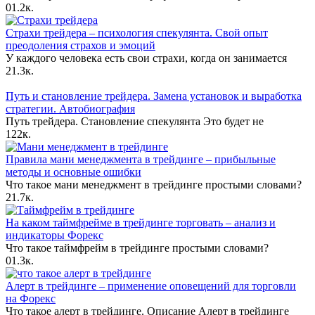
0
1.2к.
Страхи трейдера – психология спекулянта. Свой опыт
преодоления страхов и эмоций
У каждого человека есть свои страхи, когда он занимается
2
1.3к.
Путь и становление трейдера. Замена установок и выработка
стратегии. Автобиография
Путь трейдера. Становление спекулянта Это будет не
12
2к.
Правила мани менеджмента в трейдинге – прибыльные
методы и основные ошибки
Что такое мани менеджмент в трейдинге простыми словами?
2
1.7к.
На каком таймфрейме в трейдинге торговать – анализ и
индикаторы Форекс
Что такое таймфрейм в трейдинге простыми словами?
0
1.3к.
Алерт в трейдинге – применение оповещений для торговли
на Форекс
Что такое алерт в трейдинге. Описание Алерт в трейдинге