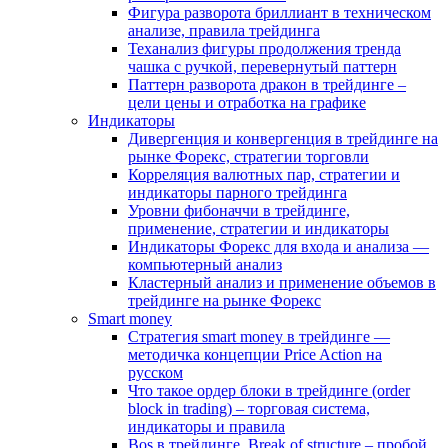
Фигура разворота бриллиант в техническом
анализе, правила трейдинга
Теханализ фигуры продолжения тренда
чашка с ручкой, перевернутый паттерн
Паттерн разворота дракон в трейдинге –
цели цены и отработка на графике
Индикаторы
Дивергенция и конвергенция в трейдинге на
рынке Форекс, стратегии торговли
Корреляция валютных пар, стратегии и
индикаторы парного трейдинга
Уровни фибоначчи в трейдинге,
применение, стратегии и индикаторы
Индикаторы Форекс для входа и анализа —
компьютерный анализ
Кластерный анализ и применение объемов в
трейдинге на рынке Форекс
Smart money
Стратегия smart money в трейдинге —
методичка концепции Price Action на
русском
Что такое ордер блоки в трейдинге (order
block in trading) – торговая система,
индикаторы и правила
Bos в трейдинге. Break of structure – пробой