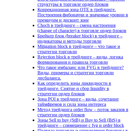
структуры в торговле ордер блоков
Коррекционная зона OTE в трейдинге.
Построения фибоначчи и значимые уровни в
премиуим и дисконт зоне
Choch в трейдинге – смена настроения
(change of character) в торговле ордер блоков
Брейкер блок (breaker block) в трейдинге –
индикаторы и методы торговли
Mitigation block в трейдинге – что такое и
стратегии торговли
Rejection block в трейдинге – виды, логика
формирования и правила торговли
Что такое имбаланс или FVG в трейдинге?
Виды, примеры и стратегии торговли
дисбаланса.
Как определить зоны ликвидности в
трейдинге. Снятие и сбор liquidity в
стратегии ордер блоков
Зона POI в трейдинге – виды, сочетание
таймфремов и сила зоны интереса
Метод трейдинга order flow – поток заказов в
стратегии ордер блоков
Зоны Sell to buy (StB) и Buy to Sell (BtS) в
трейдинге – совмещение с fvg и order block
Правила торговли и определения боковика в