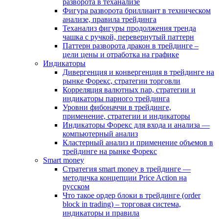
разворота в теханализе
Фигура разворота бриллиант в техническом
анализе, правила трейдинга
Теханализ фигуры продолжения тренда
чашка с ручкой, перевернутый паттерн
Паттерн разворота дракон в трейдинге –
цели цены и отработка на графике
Индикаторы
Дивергенция и конвергенция в трейдинге на
рынке Форекс, стратегии торговли
Корреляция валютных пар, стратегии и
индикаторы парного трейдинга
Уровни фибоначчи в трейдинге,
применение, стратегии и индикаторы
Индикаторы Форекс для входа и анализа —
компьютерный анализ
Кластерный анализ и применение объемов в
трейдинге на рынке Форекс
Smart money
Стратегия smart money в трейдинге —
методичка концепции Price Action на
русском
Что такое ордер блоки в трейдинге (order
block in trading) – торговая система,
индикаторы и правила