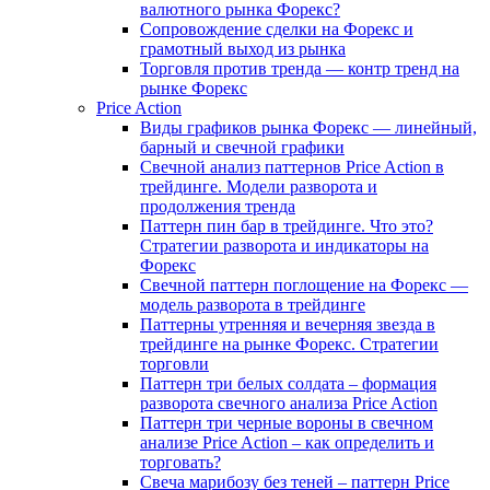
валютного рынка Форекс?
Сопровождение сделки на Форекс и
грамотный выход из рынка
Торговля против тренда — контр тренд на
рынке Форекс
Price Action
Виды графиков рынка Форекс — линейный,
барный и свечной графики
Свечной анализ паттернов Price Action в
трейдинге. Модели разворота и
продолжения тренда
Паттерн пин бар в трейдинге. Что это?
Стратегии разворота и индикаторы на
Форекс
Свечной паттерн поглощение на Форекс —
модель разворота в трейдинге
Паттерны утренняя и вечерняя звезда в
трейдинге на рынке Форекс. Стратегии
торговли
Паттерн три белых солдата – формация
разворота свечного анализа Price Action
Паттерн три черные вороны в свечном
анализе Price Action – как определить и
торговать?
Свеча марибозу без теней – паттерн Price