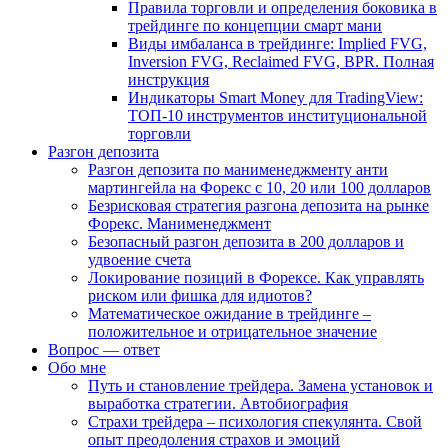
Правила торговли и определения боковика в
трейдинге по концепции смарт мани
Виды имбаланса в трейдинге: Implied FVG,
Inversion FVG, Reclaimed FVG, BPR. Полная
инструкция
Индикаторы Smart Money для TradingView:
ТОП-10 инструментов институциональной
торговли
Разгон депозита
Разгон депозита по манименеджменту анти
мартингейла на Форекс с 10, 20 или 100 долларов
Безрисковая стратегия разгона депозита на рынке
Форекс. Манименеджмент
Безопасный разгон депозита в 200 долларов и
удвоение счета
Локирование позиций в Форексе. Как управлять
риском или фишка для идиотов?
Математическое ожидание в трейдинге –
положительное и отрицательное значение
Вопрос — ответ
Обо мне
Путь и становление трейдера. Замена установок и
выработка стратегии. Автобиография
Страхи трейдера – психология спекулянта. Свой
опыт преодоления страхов и эмоций