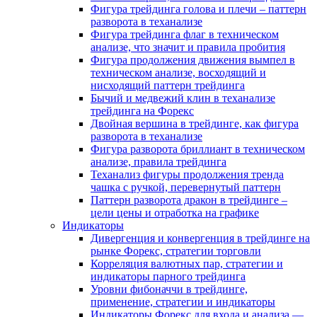
Фигура трейдинга голова и плечи – паттерн
разворота в теханализе
Фигура трейдинга флаг в техническом
анализе, что значит и правила пробития
Фигура продолжения движения вымпел в
техническом анализе, восходящий и
нисходящий паттерн трейдинга
Бычий и медвежий клин в теханализе
трейдинга на Форекс
Двойная вершина в трейдинге, как фигура
разворота в теханализе
Фигура разворота бриллиант в техническом
анализе, правила трейдинга
Теханализ фигуры продолжения тренда
чашка с ручкой, перевернутый паттерн
Паттерн разворота дракон в трейдинге –
цели цены и отработка на графике
Индикаторы
Дивергенция и конвергенция в трейдинге на
рынке Форекс, стратегии торговли
Корреляция валютных пар, стратегии и
индикаторы парного трейдинга
Уровни фибоначчи в трейдинге,
применение, стратегии и индикаторы
Индикаторы Форекс для входа и анализа —