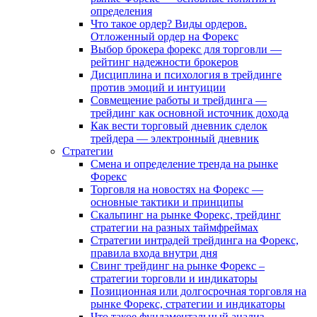
определения
Что такое ордер? Виды ордеров.
Отложенный ордер на Форекс
Выбор брокера форекс для торговли —
рейтинг надежности брокеров
Дисциплина и психология в трейдинге
против эмоций и интуиции
Совмещение работы и трейдинга —
трейдинг как основной источник дохода
Как вести торговый дневник сделок
трейдера — электронный дневник
Стратегии
Смена и определение тренда на рынке
Форекс
Торговля на новостях на Форекс —
основные тактики и принципы
Скальпинг на рынке Форекс, трейдинг
стратегии на разных таймфреймах
Стратегии интрадей трейдинга на Форекс,
правила входа внутри дня
Свинг трейдинг на рынке Форекс –
стратегии торговли и индикаторы
Позиционная или долгосрочная торговля на
рынке Форекс, стратегии и индикаторы
Что такое фундаментальный анализ