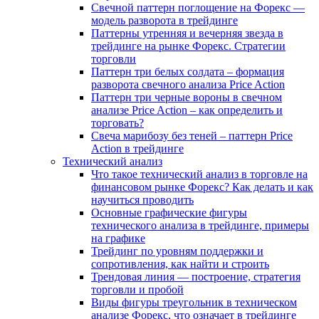
Свечной паттерн поглощение на Форекс —
модель разворота в трейдинге
Паттерны утренняя и вечерняя звезда в
трейдинге на рынке Форекс. Стратегии
торговли
Паттерн три белых солдата – формация
разворота свечного анализа Price Action
Паттерн три черные вороны в свечном
анализе Price Action – как определить и
торговать?
Свеча марибозу без теней – паттерн Price
Action в трейдинге
Технический анализ
Что такое технический анализ в торговле на
финансовом рынке Форекс? Как делать и как
научиться проводить
Основные графические фигуры
технического анализа в трейдинге, примеры
на графике
Трейдинг по уровням поддержки и
сопротивления, как найти и строить
Трендовая линия — построение, стратегия
торговли и пробой
Виды фигуры треугольник в техническом
анализе Форекс, что означает в трейдинге