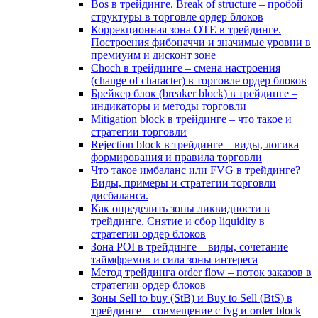
Bos в трейдинге. Break of structure – пробой
структуры в торговле ордер блоков
Коррекционная зона OTE в трейдинге.
Построения фибоначчи и значимые уровни в
премиуим и дисконт зоне
Choch в трейдинге – смена настроения
(change of character) в торговле ордер блоков
Брейкер блок (breaker block) в трейдинге –
индикаторы и методы торговли
Mitigation block в трейдинге – что такое и
стратегии торговли
Rejection block в трейдинге – виды, логика
формирования и правила торговли
Что такое имбаланс или FVG в трейдинге?
Виды, примеры и стратегии торговли
дисбаланса.
Как определить зоны ликвидности в
трейдинге. Снятие и сбор liquidity в
стратегии ордер блоков
Зона POI в трейдинге – виды, сочетание
таймфремов и сила зоны интереса
Метод трейдинга order flow – поток заказов в
стратегии ордер блоков
Зоны Sell to buy (StB) и Buy to Sell (BtS) в
трейдинге – совмещение с fvg и order block