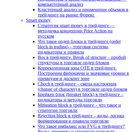
компьютерный анализ
Кластерный анализ и применение объемов в
трейдинге на рынке Форекс
Smart money
Стратегия smart money в трейдинге —
методичка концепции Price Action на
русском
Что такое ордер блоки в трейдинге (order
block in trading) – торговая система,
индикаторы и правила
Bos в трейдинге. Break of structure – пробой
структуры в торговле ордер блоков
Коррекционная зона OTE в трейдинге.
Построения фибоначчи и значимые уровни в
премиуим и дисконт зоне
Choch в трейдинге – смена настроения
(change of character) в торговле ордер блоков
Брейкер блок (breaker block) в трейдинге –
индикаторы и методы торговли
Mitigation block в трейдинге – что такое и
стратегии торговли
Rejection block в трейдинге – виды, логика
формирования и правила торговли
Что такое имбаланс или FVG в трейдинге?
Виды, примеры и стратегии торговли