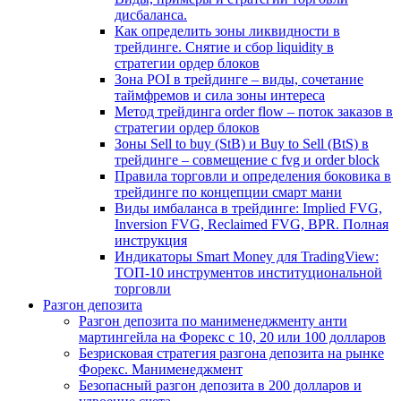
дисбаланса.
Как определить зоны ликвидности в
трейдинге. Снятие и сбор liquidity в
стратегии ордер блоков
Зона POI в трейдинге – виды, сочетание
таймфремов и сила зоны интереса
Метод трейдинга order flow – поток заказов в
стратегии ордер блоков
Зоны Sell to buy (StB) и Buy to Sell (BtS) в
трейдинге – совмещение с fvg и order block
Правила торговли и определения боковика в
трейдинге по концепции смарт мани
Виды имбаланса в трейдинге: Implied FVG,
Inversion FVG, Reclaimed FVG, BPR. Полная
инструкция
Индикаторы Smart Money для TradingView:
ТОП-10 инструментов институциональной
торговли
Разгон депозита
Разгон депозита по манименеджменту анти
мартингейла на Форекс с 10, 20 или 100 долларов
Безрисковая стратегия разгона депозита на рынке
Форекс. Манименеджмент
Безопасный разгон депозита в 200 долларов и