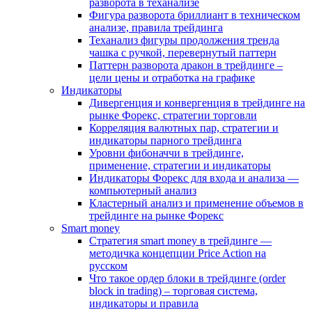
разворота в теханализе
Фигура разворота бриллиант в техническом
анализе, правила трейдинга
Теханализ фигуры продолжения тренда
чашка с ручкой, перевернутый паттерн
Паттерн разворота дракон в трейдинге –
цели цены и отработка на графике
Индикаторы
Дивергенция и конвергенция в трейдинге на
рынке Форекс, стратегии торговли
Корреляция валютных пар, стратегии и
индикаторы парного трейдинга
Уровни фибоначчи в трейдинге,
применение, стратегии и индикаторы
Индикаторы Форекс для входа и анализа —
компьютерный анализ
Кластерный анализ и применение объемов в
трейдинге на рынке Форекс
Smart money
Стратегия smart money в трейдинге —
методичка концепции Price Action на
русском
Что такое ордер блоки в трейдинге (order
block in trading) – торговая система,
индикаторы и правила