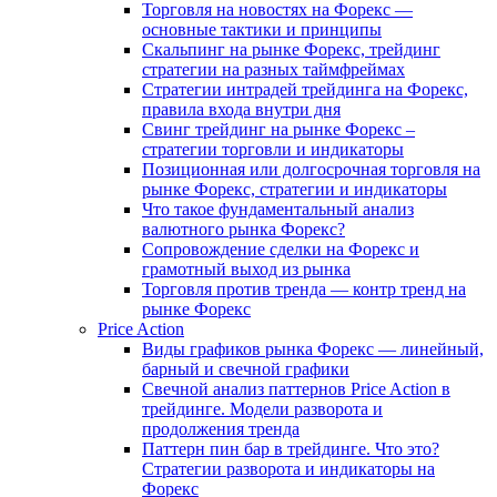
Торговля на новостях на Форекс —
основные тактики и принципы
Скальпинг на рынке Форекс, трейдинг
стратегии на разных таймфреймах
Стратегии интрадей трейдинга на Форекс,
правила входа внутри дня
Свинг трейдинг на рынке Форекс –
стратегии торговли и индикаторы
Позиционная или долгосрочная торговля на
рынке Форекс, стратегии и индикаторы
Что такое фундаментальный анализ
валютного рынка Форекс?
Сопровождение сделки на Форекс и
грамотный выход из рынка
Торговля против тренда — контр тренд на
рынке Форекс
Price Action
Виды графиков рынка Форекс — линейный,
барный и свечной графики
Свечной анализ паттернов Price Action в
трейдинге. Модели разворота и
продолжения тренда
Паттерн пин бар в трейдинге. Что это?
Стратегии разворота и индикаторы на
Форекс