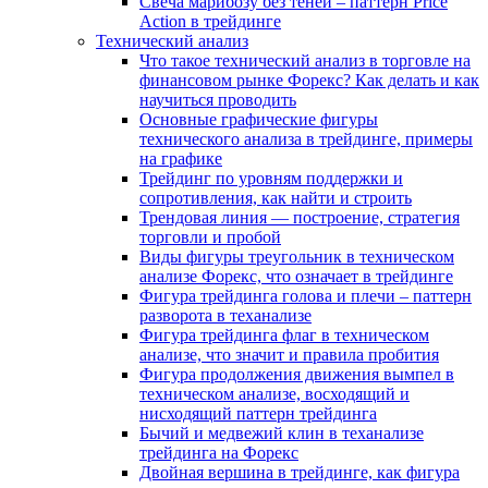
Свеча марибозу без теней – паттерн Price
Action в трейдинге
Технический анализ
Что такое технический анализ в торговле на
финансовом рынке Форекс? Как делать и как
научиться проводить
Основные графические фигуры
технического анализа в трейдинге, примеры
на графике
Трейдинг по уровням поддержки и
сопротивления, как найти и строить
Трендовая линия — построение, стратегия
торговли и пробой
Виды фигуры треугольник в техническом
анализе Форекс, что означает в трейдинге
Фигура трейдинга голова и плечи – паттерн
разворота в теханализе
Фигура трейдинга флаг в техническом
анализе, что значит и правила пробития
Фигура продолжения движения вымпел в
техническом анализе, восходящий и
нисходящий паттерн трейдинга
Бычий и медвежий клин в теханализе
трейдинга на Форекс
Двойная вершина в трейдинге, как фигура