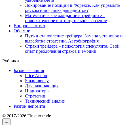
удвоение счета
Локирование позиций в Форексе. Как управлять
риском или фишка для идиотов?
Математическое ожидание в трейдинге –
положительное и отрицательное значение
Вопрос — ответ
Обо мне
Путь и становление трейдера. Замена установок и
выработка стратегии. Автобиография
Страхи трейдера – психология спекулянта. Свой
опыт преодоления страхов и эмоций
Рубрики
Базовые знания
Price Action
Smart money
Для начинающих
Индикаторы
Стратегии
Технический анализ
Разгон депозита
© 2017-2026 Time to trade