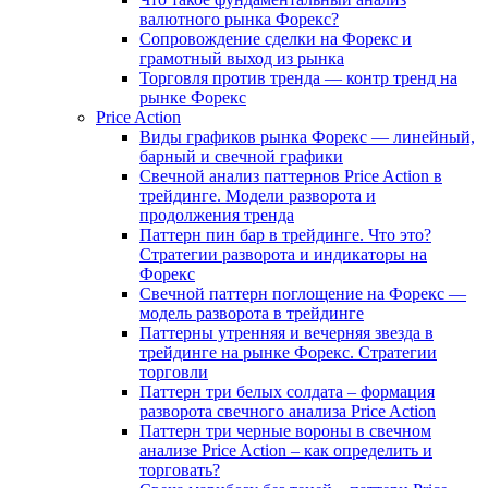
валютного рынка Форекс?
Сопровождение сделки на Форекс и
грамотный выход из рынка
Торговля против тренда — контр тренд на
рынке Форекс
Price Action
Виды графиков рынка Форекс — линейный,
барный и свечной графики
Свечной анализ паттернов Price Action в
трейдинге. Модели разворота и
продолжения тренда
Паттерн пин бар в трейдинге. Что это?
Стратегии разворота и индикаторы на
Форекс
Свечной паттерн поглощение на Форекс —
модель разворота в трейдинге
Паттерны утренняя и вечерняя звезда в
трейдинге на рынке Форекс. Стратегии
торговли
Паттерн три белых солдата – формация
разворота свечного анализа Price Action
Паттерн три черные вороны в свечном
анализе Price Action – как определить и
торговать?