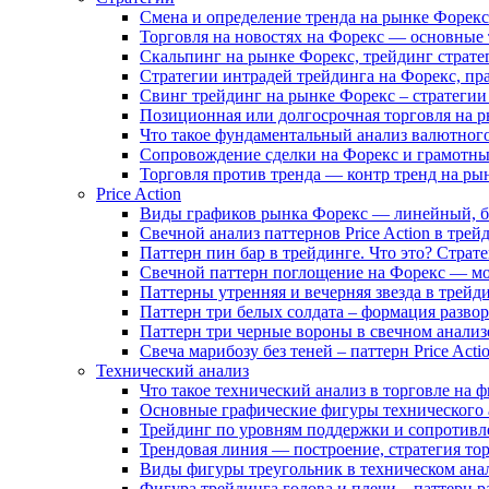
Смена и определение тренда на рынке Форекс
Торговля на новостях на Форекс — основные
Скальпинг на рынке Форекс, трейдинг страте
Стратегии интрадей трейдинга на Форекс, пр
Свинг трейдинг на рынке Форекс – стратегии
Позиционная или долгосрочная торговля на р
Что такое фундаментальный анализ валютног
Сопровождение сделки на Форекс и грамотны
Торговля против тренда — контр тренд на ры
Price Action
Виды графиков рынка Форекс — линейный, б
Свечной анализ паттернов Price Action в тре
Паттерн пин бар в трейдинге. Что это? Страт
Свечной паттерн поглощение на Форекс — мод
Паттерны утренняя и вечерняя звезда в трейд
Паттерн три белых солдата – формация разворо
Паттерн три черные вороны в свечном анализе 
Свеча марибозу без теней – паттерн Price Acti
Технический анализ
Что такое технический анализ в торговле на 
Основные графические фигуры технического а
Трейдинг по уровням поддержки и сопротивле
Трендовая линия — построение, стратегия то
Виды фигуры треугольник в техническом анал
Фигура трейдинга голова и плечи – паттерн р