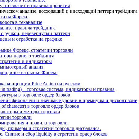
, что значит и правила пробития
ическом анализе, восходящий и нисходящий паттерн трейдинга
га на Форекс
ворота в теханализе
нализе, правила трейдинга
с ручкой, перевернутый паттерн
 цены и отработка на графике
рынке Форекс, стратегии торговли
аторы парного трейдинга
стратегии и индикаторы
омпьютерный анализ
трейдинге на рынке Форекс
ка концепции Price Action на русском
k in trading) – торговая система, индикаторы и правила
структуры в торговле ордер блоков
оения фибоначчи и значимые уровни в премиуим и дисконт зоне
of character) в торговле ордер блоков
ндикаторы и методы торговли
атегии торговли
ормирования и правила торговли
ды, примеры и стратегии торговли дисбаланса.
 Снятие и сбор liquidity в стратегии ордер блоков