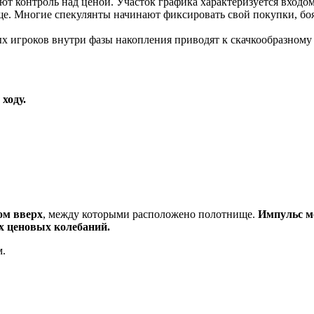
 контроль над ценой. Участок графика характеризуется входом
. Многие спекулянты начинают фиксировать свой покупки, бояс
х игроков внутри фазы накопления приводят к
скачкообразному
ходу.
ом вверх
, между которыми расположено полотнище.
Импульс м
их ценовых колебаний.
м.