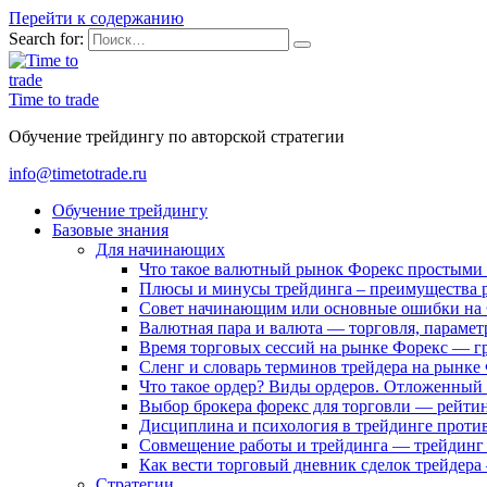
Перейти к содержанию
Search for:
Time to trade
Обучение трейдингу по авторской стратегии
info@timetotrade.ru
Обучение трейдингу
Базовые знания
Для начинающих
Что такое валютный рынок Форекс простыми
Плюсы и минусы трейдинга – преимущества 
Совет начинающим или основные ошибки на
Валютная пара и валюта — торговля, парамет
Время торговых сессий на рынке Форекс — г
Сленг и словарь терминов трейдера на рынке
Что такое ордер? Виды ордеров. Отложенный 
Выбор брокера форекс для торговли — рейти
Дисциплина и психология в трейдинге проти
Совмещение работы и трейдинга — трейдинг 
Как вести торговый дневник сделок трейдер
Стратегии