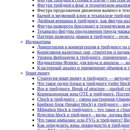
Фигура трейдинга флаг в техническом анализе
Фигура продолжения движения вымпел в техн
Бычий и медвежий клин в теханализе трейдин
Двойная вершина в трейдинге, как фигура раз
Фигура разворота бриллиант в техническом а
Теханализ фигуры продолжения тренда чашка 
Паттерн разворота дракон в трейдинге – цели
Индикаторы
Дивергенция и конвергенция в трейдинге на 
Корреляция валютных пар, стратегии и индик
Уровни фибоначчи в трейдинге, применение, 
Индикаторы Форекс для входа и анализа — к
Кластерный анализ и применение объемов в 
Smart money
Стратегия smart money в трейдинге — методич
Что такое ордер блоки в трейдинге (order bloc
Bos в трейдинге. Break of structure – пробой 
Коррекционная зона OTE в трейдинге. Постр
Choch в трейдинге – смена настроения (change 
Брейкер блок (breaker block) в трейдинге – и
Mitigation block в трейдинге – что такое и стр
Rejection block в трейдинге – виды, логика ф
Что такое имбаланс или FVG в трейдинге? Ви
Как определить зоны ликвидности в трейдинге.