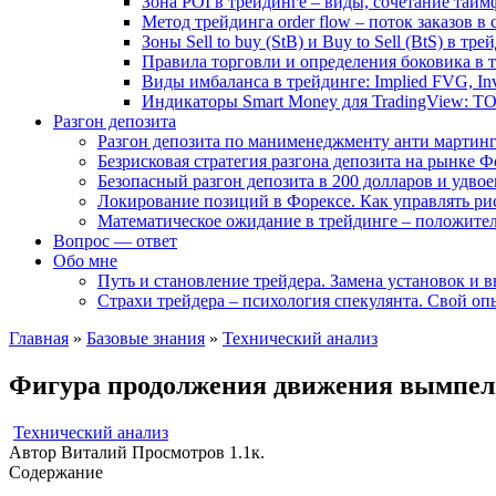
Зона POI в трейдинге – виды, сочетание тайм
Метод трейдинга order flow – поток заказов в
Зоны Sell to buy (StB) и Buy to Sell (BtS) в тр
Правила торговли и определения боковика в 
Виды имбаланса в трейдинге: Implied FVG, I
Индикаторы Smart Money для TradingView: Т
Разгон депозита
Разгон депозита по манименеджменту анти мартинге
Безрисковая стратегия разгона депозита на рынке
Безопасный разгон депозита в 200 долларов и удвое
Локирование позиций в Форексе. Как управлять ри
Математическое ожидание в трейдинге – положител
Вопрос — ответ
Обо мне
Путь и становление трейдера. Замена установок и 
Страхи трейдера – психология спекулянта. Свой оп
Главная
»
Базовые знания
»
Технический анализ
Фигура продолжения движения вымпел 
Технический анализ
Автор
Виталий
Просмотров
1.1к.
Содержание