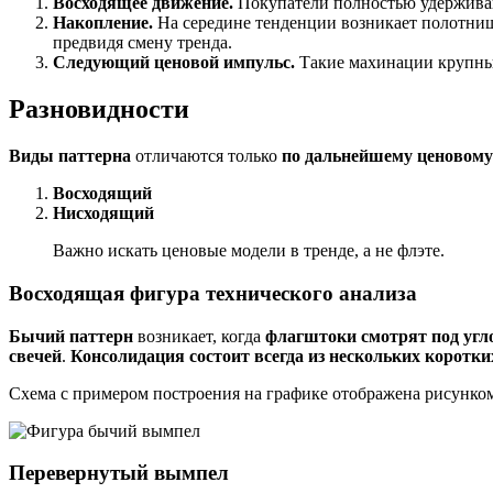
Восходящее движение.
Покупатели полностью удерживают
Накопление.
На середине тенденции возникает полотнище
предвидя смену тренда.
Следующий ценовой импульс.
Такие махинации крупны
Разновидности
Виды паттерна
отличаются только
по дальнейшему ценовому 
Восходящий
Нисходящий
Важно искать ценовые модели в тренде, а не флэте.
Восходящая фигура технического анализа
Бычий паттерн
возникает, когда
флагштоки смотрят под угл
свечей
.
Консолидация
состоит всегда из нескольких коротк
Схема с примером построения на графике отображена рисунко
Перевернутый вымпел