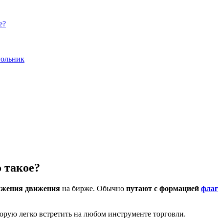
е?
гольник
 такое?
лжения движения
на бирже. Обычно
путают с формацией
флаг
торую легко встретить на любом инструменте торговли.