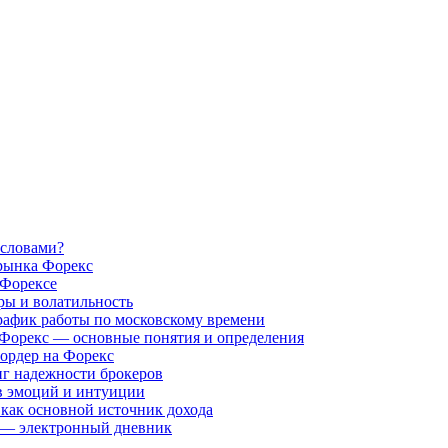
 словами?
рынка Форекс
 Форексе
ры и волатильность
рафик работы по московскому времени
 Форекс — основные понятия и определения
ордер на Форекс
нг надежности брокеров
в эмоций и интуиции
как основной источник дохода
а — электронный дневник