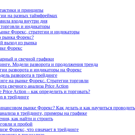
 тактики и принципы
гии на разных таймфреймах
авила входа внутри дня
 торговли и индикаторы
ынке Форекс, стратегии и индикаторы
о рынка Форекс?
й выход из рынка
нке Форекс
арный и свечной графики
йдинге. Модели разворота и продолжения тренда
егии разворота и индикаторы на Форекс
ель разворота в трейдинге
инге на рынке Форекс. Стратегии торговли
та свечного анализа Price Action
Price Action – как определить и торговать?
on в трейдинге
финансовом рынке Форекс? Как делать и как научиться проводить
нализа в трейдинге, примеры на графике
ния, как найти и строить
рговли и пробой
изе Форекс, что означает в трейдинге
азворота в теханализе