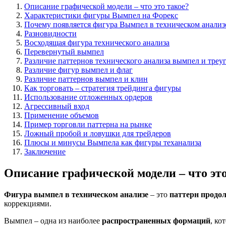
Описание графической модели – что это такое?
Характеристики фигуры Вымпел на Форекс
Почему появляется фигура Вымпел в техническом анализ
Разновидности
Восходящая фигура технического анализа
Перевернутый вымпел
Различие паттернов технического анализа вымпел и треу
Различие фигур вымпел и флаг
Различие паттернов вымпел и клин
Как торговать – стратегия трейдинга фигуры
Использование отложенных ордеров
Агрессивный вход
Применение объемов
Пример торговли паттерна на рынке
Ложный пробой и ловушки для трейдеров
Плюсы и минусы Вымпела как фигуры теханализа
Заключение
Описание графической модели – что это
Фигура вымпел в техническом анализе
– это
паттерн продо
коррекциями.
Вымпел – одна из наиболее
распространенных формаций
, ко