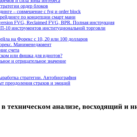
фремов и сила зоны интереса
 стратегии ордер блоков
ейдинге – совмещение с fvg и order block
трейдинге по концепции смарт мани
nversion FVG, Reclaimed FVG, BPR. Полная инструкция
ОП-10 инструментов институциональной торговли
йла на Форекс с 10, 20 или 100 долларов
 Форекс. Манименеджмент
ние счета
ском или фишка для идиотов?
ьное и отрицательное значение
выработка стратегии. Автобиография
ыт преодоления страхов и эмоций
в техническом анализе, восходящий и н